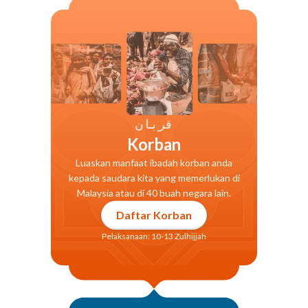
قربان
Korban
Luaskan manfaat ibadah korban anda
kepada saudara kita yang memerlukan di
Malaysia atau di 40 buah negara lain.
Daftar Korban
Pelaksanaan: 10-13 Zulhijjah