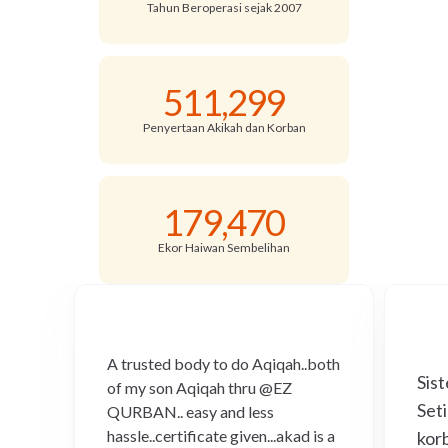
Tahun Beroperasi sejak 2007
511,299
Penyertaan Akikah dan Korban
179,470
Ekor Haiwan Sembelihan
A trusted body to do Aqiqah..both
Sis
of my son Aqiqah thru @EZ
Set
QURBAN.. easy and less
hassle..certificate given...akad is a
kor