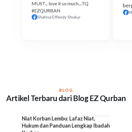
MUST... love it so much....TQ
ber
#EZQURBAN
M
Shahrul Effendy Shukur
BLOG
Artikel Terbaru dari Blog EZ Qurban
Niat Korban Lembu: Lafaz Niat,
Hukum dan Panduan Lengkap Ibadah