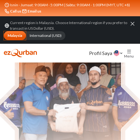
Isnin - Jumaat: 9:00AM - 5:00PM | Sabtu: 9:00AM - 1:00PM
(MYT, UTC +8)
Call us
Email us
Current region is Malaysia. Choose International region if you prefer to
transact in US Dollar (USD).
Malaysia
International (USD)
Profil Saya
Menu